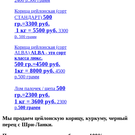
2400
р.
500 грамм
Корица цейлонская (сорт
500
СТАНДАРТ)
гр.=3300 руб.
1 кг = 5500 руб.
3300
р.
500 грамм
Корица цейлонская (сорт
ALBA)
ALBA - это сорт
класса люкс.
500 гр.=4500 руб.
1кг = 8000 руб.
4500
р.
500 грамм
500
Лом палочек / щепа
гр.=2300 руб.
1 кг = 3600 руб.
2300
р.
500 грамм
Мы продаем цейлонскую корицу, куркуму, черный
перец с Шри-Ланки.