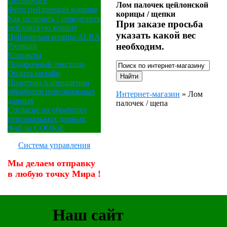
Петербурге
Лом палочек цейлонской
Фото цейлонской корицы
корицы / щепки
Как отличить / определить
При заказе просьба
цейлонскую корицу
указать какой вес
Цейлонская корица ALBA
необходим.
Premium
Контакты
Подарочный текстиль
Оплата онлайн
Политика в отношении
обработки персональных
Интернет-магазин
»
Лом
данных
палочек / щепа
Согласие на обработку
персональных данных
Файлы COOKiE
Система управления
Мы делаем отправку
в любую точку Мира !
Наш сайт