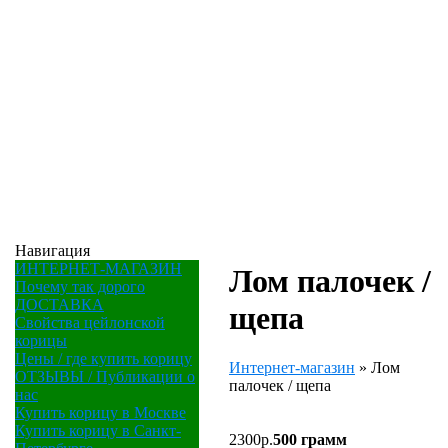
Навигация
ИНТЕРНЕТ-МАГАЗИН
Лом палочек /
Почему так дорого
ДОСТАВКА
щепа
Свойства цейлонской
корицы
Цены / где купить корицу
Интернет-магазин
»
Лом
ОТЗЫВЫ / Публикации о
палочек / щепа
нас
Купить корицу в Москве
Купить корицу в Санкт-
2300
р.
500 грамм