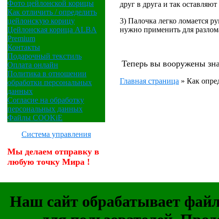
Фото цейлонской корицы
друг в друга и так оставляю
Как отличить / определить
3) Палочка легко ломается р
цейлонскую корицу
нужно применить для разлом
Цейлонская корица ALBA
Premium
Контакты
Подарочный текстиль
Теперь вы вооружены зна
Оплата онлайн
Политика в отношении
Главная страница
»
Как опре
обработки персональных
данных
Согласие на обработку
персональных данных
Файлы COOKiE
Система управления
Мы делаем отправку в
любую точку Мира !
Наш сайт обрабатывает файлы