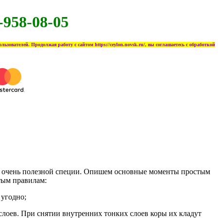
-958-08-05
ьзователей. Продолжая работу с сайтом https://ceylon.novsk.ru/, вы соглашаетесь с обработкой
 и очень полезной специи. Опишем основные моменты простым
стым правилам:
 угодно;
слоев. При снятии внутренних тонких слоев коры их кладут