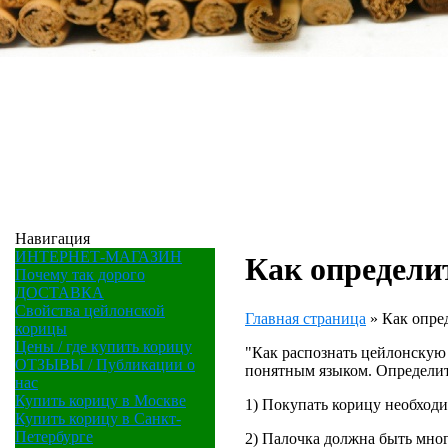
Навигация
ИНТЕРНЕТ-МАГАЗИН
Как определи
Почему так дорого
ДОСТАВКА
Свойства цейлонской
Главная страница
»
Как опре
корицы
Цены / где купить корицу
"Как распознать цейлонскую
ОТЗЫВЫ / Публикации о
понятным языком. Определит
нас
Купить корицу в Москве
1) Покупать корицу необходи
Купить корицу в Санкт-
Петербурге
2) Палочка должна быть мног