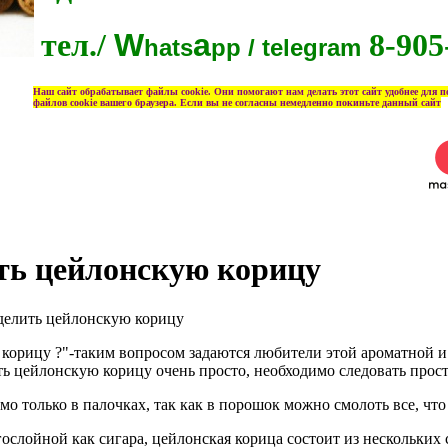
тел./
W
a
8-905
hats
pp / telegram
Наш сайт обрабатывает файлы cookie. Они помогают нам делать этот сайт удобнее для пол
файлов cookie вашего браузера. Если вы не согласны немедленно покиньте данный сайт
ть цейлонскую корицу
делить цейлонскую корицу
 корицу ?"-таким вопросом задаются любители этой ароматной
ь цейлонскую корицу очень просто, необходимо следовать про
мо только в палочках, так как в порошок можно смолоть все, что
ослойной как сигара, цейлонская корица состоит из нескольких 