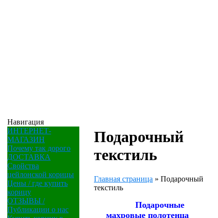
Навигация
ИНТЕРНЕТ-
Подарочный
МАГАЗИН
Почему так дорого
текстиль
ДОСТАВКА
Свойства
цейлонской корицы
Главная страница
»
Подарочный
Цены / где купить
текстиль
корицу
ОТЗЫВЫ /
Подарочные
Публикации о нас
махровые
полотенца