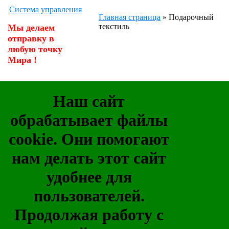
Система управления
Главная страница
»
Подарочный
текстиль
Мы делаем
отправку в
любую точку
Мира !
Наш сайт
обрабатывает файлы
cookie. Они помогают
нам делать этот сайт
удобнее для
пользователей.
Продолжая работу с