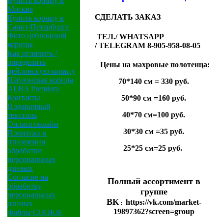
Купить корицу в
Москве
СДЕЛАТЬ ЗАКАЗ
Купить корицу в
Санкт-Петербурге
Фото цейлонской
ТЕЛ./ WHATSAPP
корицы
/ TELEGRAM 8-905-958-08-05
Как отличить /
определить
Цены на махровые полотенца:
цейлонскую корицу
Цейлонская корица
70*140 см = 330 руб.
ALBA Premium
Контакты
50*90 см =160 руб.
Подарочный
40*70 см=100 руб.
текстиль
Оплата онлайн
30*30 см =35 руб.
Политика в
отношении
25*25 см=25 руб.
обработки
персональных
данных
Согласие на
Полный ассортимент в
обработку
группе
персональных
ВК
https://vk.com/market-
:
данных
19897362?screen=group
Файлы COOKiE