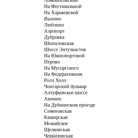
Ломоносовский
На Фестивальной
На Харьковской
Выхино
Люблино
Аэропорт
Дубровка
Шипиловская
Шоссе Энтузиастов
На Южнопортовой
Перово
На Мусоргского
На Федеративном
Ролл Холл
Чонгарский бульвар
Алтуфьевское шоссе
Аннино
На Дубнинском проезде
Семеновская
Каширская
Можайское
Щелковская
Черкизовская