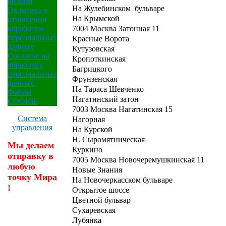
онлайн
На Жулебинском бульваре
Политика в
На Крымской
отношении
7004 Москва Затонная 11
обработки
персональных
Красные Ворота
данных
Кутузовская
Согласие на
Кропоткинская
обработку
Багрицкого
персональных
Фрунзенская
данных
На Тараса Шевченко
Файлы
Нагатинский затон
COOKiE
7003 Москва Нагатинская 15
Система
Нагорная
управления
На Курской
Н. Сыромятническая
Мы делаем
Куркино
отправку в
7005 Москва Новочеремушкинская 11
любую
Новые Знания
точку Мира
На Новочеркасском бульваре
!
Открытое шоссе
Цветной бульвар
Сухаревская
Лубянка