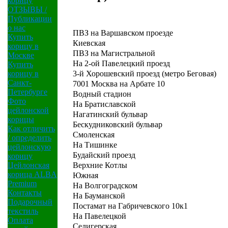
корицу
ОТЗЫВЫ /
Публикации
о нас
ПВЗ на Варшавском проезде
Купить
Киевская
корицу в
ПВЗ на Магистральной
Москве
На 2-ой Павелецкий проезд
Купить
3-й Хорошевский проезд (метро Беговая)
корицу в
Санкт-
7001 Москва на Арбате 10
Петербурге
Водный стадион
Фото
На Братиславской
цейлонской
Нагатинский бульвар
корицы
Бескудниковский бульвар
Как отличить
Смоленская
/ определить
На Тишинке
цейлонскую
Будайский проезд
корицу
Верхние Котлы
Цейлонская
корица ALBA
Южная
Premium
На Волгоградском
Контакты
На Бауманской
Подарочный
Постамат на Габричевского 10к1
текстиль
На Павелецкой
Оплата
Селигерская