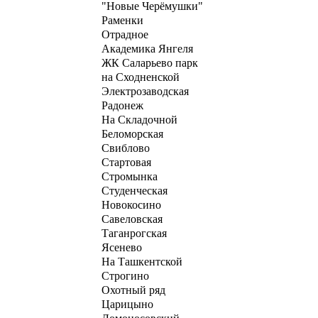
"Новые Черёмушки"
Раменки
Отрадное
Академика Янгеля
ЖК Саларьево парк
на Сходненской
Электрозаводская
Радонеж
На Складочной
Беломорская
Свиблово
Стартовая
Стромынка
Студенческая
Новокосино
Савеловская
Таганрогская
Ясенево
На Ташкентской
Строгино
Охотный ряд
Царицыно