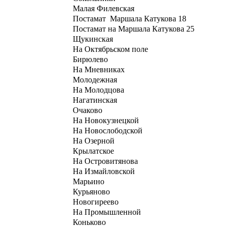
Малая Филевская
Постамат Маршала Катукова 18
Постамат на Маршала Катукова 25
Щукинская
На Октябрьском поле
Бирюлево
На Мневниках
Молодежная
На Молодцова
Нагатинская
Очаково
На Новокузнецкой
На Новослободской
На Озерной
Крылатское
На Островитянова
На Измайловской
Марьино
Курьяново
Новогиреево
На Промышленной
Коньково