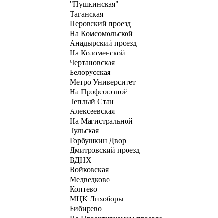
"Пушкинская"
Таганская
Перовский проезд
На Комсомольской
Анадырский проезд
На Коломенской
Чертановская
Белорусская
Метро Университет
На Профсоюзной
Теплый Стан
Алексеевская
На Магистральной
Тульская
Горбушкин Двор
Дмитровский проезд
ВДНХ
Войковская
Медведково
Коптево
МЦК Лихоборы
Бибирево