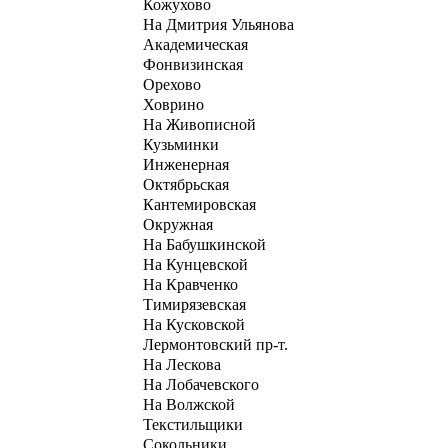
Кожухово
На Дмитрия Ульянова
Академическая
Фонвизинская
Орехово
Ховрино
На Живописной
Кузьминки
Инженерная
Октябрьская
Кантемировская
Окружная
На Бабушкинской
На Кунцевской
На Кравченко
Тимирязевская
На Кусковской
Лермонтовский пр-т.
На Лескова
На Лобачевского
На Волжской
Текстильщики
Сокольники