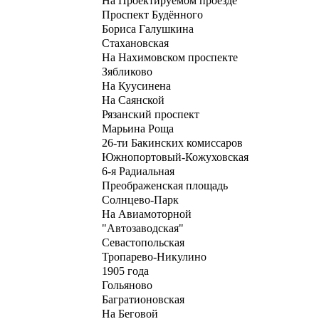
На Проектируемом проезде
Проспект Будённого
Бориса Галушкина
Стахановская
На Нахимовском проспекте
Зябликово
На Куусинена
На Саянской
Рязанский проспект
Марьина Роща
26-ти Бакинских комиссаров
Южнопортовый-Кожуховская
6-я Радиальная
Преображенская площадь
Солнцево-Парк
На Авиамоторной
"Автозаводская"
Севастопольская
Тропарево-Никулино
1905 года
Гольяново
Багратионовская
На Беговой