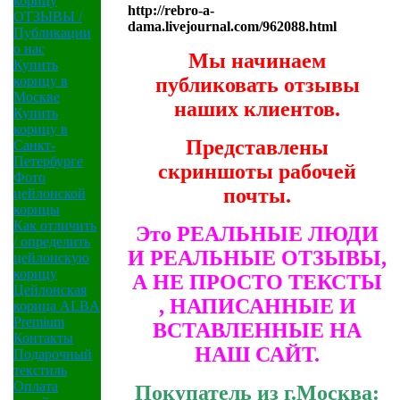
корицу
http://rebro-a-
ОТЗЫВЫ /
dama.livejournal.com/962088.html
Публикации
о нас
Мы начинаем
Купить
публиковать отзывы
корицу в
Москве
наших клиентов.
Купить
корицу в
Представлены
Санкт-
Петербурге
скриншоты рабочей
Фото
почты.
цейлонской
корицы
Как отличить
Это РЕАЛЬНЫЕ ЛЮДИ
/ определить
И РЕАЛЬНЫЕ ОТЗЫВЫ,
цейлонскую
корицу
А НЕ ПРОСТО ТЕКСТЫ
Цейлонская
, НАПИСАННЫЕ И
корица ALBA
Premium
ВСТАВЛЕННЫЕ НА
Контакты
НАШ САЙТ.
Подарочный
текстиль
Оплата
Покупатель из г.Москва: