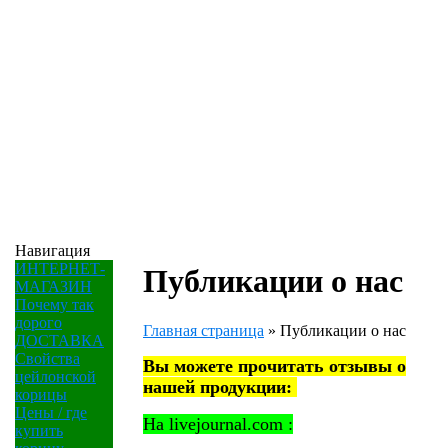
Навигация
ИНТЕРНЕТ-
Публикации о нас
МАГАЗИН
Почему так
дорого
Главная страница
»
Публикации о нас
ДОСТАВКА
Свойства
Вы можете прочитать отзывы о
цейлонской
нашей продукции:
корицы
Цены / где
На livejournal.com :
купить