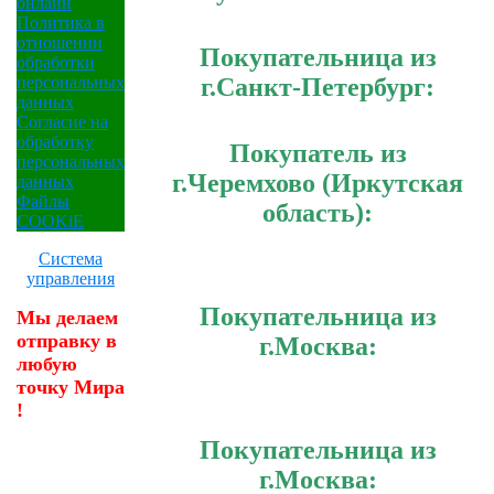
онлайн
Политика в
отношении
Покупательница из
обработки
г.Санкт-Петербург:
персональных
данных
Согласие на
обработку
Покупатель из
персональных
г.Черемхово (Иркутская
данных
Файлы
область):
COOKiE
Система
управления
Покупательница из
Мы делаем
отправку в
г.Москва:
любую
точку Мира
!
Покупательница из
г.Москва: